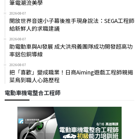
筆電潮流美學
2026-08-07
開放世界音速小子幕後推手現身說法：SEGA工程師
給新鮮人的求職建議
2026-08-07
助電動車與AI發展 成大洪飛義團隊成功開發超高功
率鋁包銅導線
2026-08-07
把「喜歡」變成職業！日商Aiming遊戲工程師親揭
菜鳥到職人心路歷程
電動車機電整合工程師