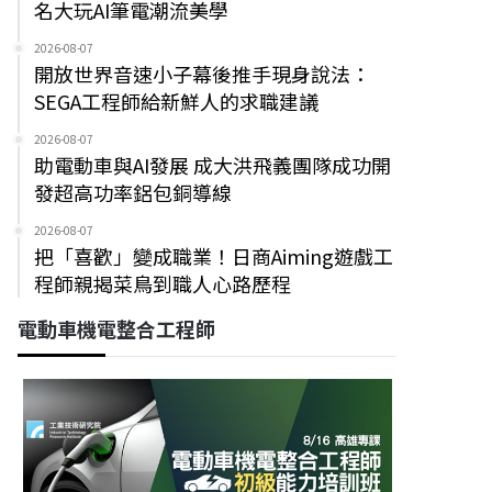
名大玩AI筆電潮流美學
2026-08-07
開放世界音速小子幕後推手現身說法：
SEGA工程師給新鮮人的求職建議
2026-08-07
助電動車與AI發展 成大洪飛義團隊成功開
發超高功率鋁包銅導線
2026-08-07
把「喜歡」變成職業！日商Aiming遊戲工
程師親揭菜鳥到職人心路歷程
電動車機電整合工程師