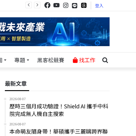
登入
園
專題
黑客松競賽
找工作
最新文章
2026-08-07
歷時三個月成功驗證！Shield AI 攜手中科
院完成無人機自主搜索
2026-08-07
本命萌友隨身帶！華碩攜手三麗鷗跨界聯