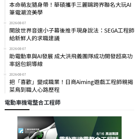
本命萌友隨身帶！華碩攜手三麗鷗跨界聯名大玩AI
筆電潮流美學
2026-08-07
開放世界音速小子幕後推手現身說法：SEGA工程師
給新鮮人的求職建議
2026-08-07
助電動車與AI發展 成大洪飛義團隊成功開發超高功
率鋁包銅導線
2026-08-07
把「喜歡」變成職業！日商Aiming遊戲工程師親揭
菜鳥到職人心路歷程
電動車機電整合工程師