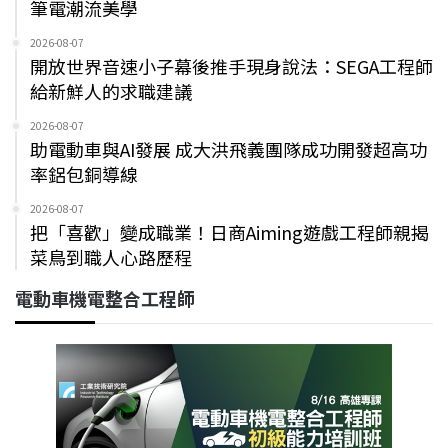
筆電潮流美學
2026-08-07
開放世界音速小子幕後推手現身說法：SEGA工程師
給新鮮人的求職建議
2026-08-07
助電動車與AI發展 成大洪飛義團隊成功開發超高功
率鋁包銅導線
2026-08-07
把「喜歡」變成職業！日商Aiming遊戲工程師親揭
菜鳥到職人心路歷程
電動車機電整合工程師