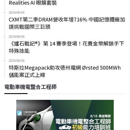
Realities AI 眼鏡套裝
2026-08-06
CXMT第二季DRAM營收年增716% 中國記憶體廠加
速挑戰國際三巨頭
2026-08-06
《爐石戰記®》第 14 賽季登場！花費金幣解鎖手下
特殊技能
2026-08-06
特斯拉Megapack助攻德州電網 Ørsted 500MWh
儲能案正式上線
電動車機電整合工程師