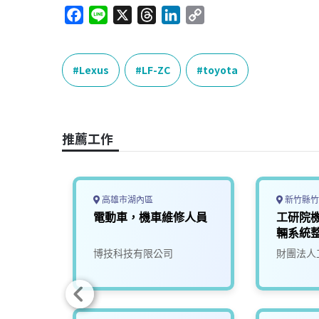
F
L
X
T
L
C
a
i
h
i
o
c
n
r
n
p
e
e
e
k
y
Lexus
LF-ZC
toyota
b
a
e
L
o
d
d
i
o
s
I
n
推薦工作
k
n
k
高雄市湖內區
新竹縣竹
動車硬
電動車，機車維修人員
工研院
師
輛系統
(D400)
究院
博技科技有限公司
財團法人