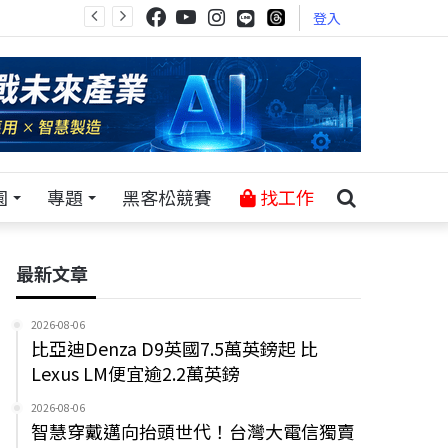
登入
園
專題
黑客松競賽
找工作
最新文章
2026-08-06
比亞迪Denza D9英國7.5萬英鎊起 比
Lexus LM便宜逾2.2萬英鎊
2026-08-06
智慧穿戴邁向抬頭世代！台灣大電信獨賣