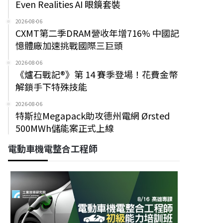
Even Realities AI 眼鏡套裝
2026-08-06
CXMT第二季DRAM營收年增716% 中國記
憶體廠加速挑戰國際三巨頭
2026-08-06
《爐石戰記®》第 14 賽季登場！花費金幣
解鎖手下特殊技能
2026-08-06
特斯拉Megapack助攻德州電網 Ørsted
500MWh儲能案正式上線
電動車機電整合工程師