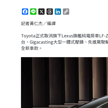
F
L
X
T
L
C
a
i
h
i
o
記者黃仁杰／編譯
c
n
r
n
p
e
e
e
k
y
Toyota正式取消旗下Lexus旗艦純電房車
b
a
e
L
台、Gigacasting大型一體式壓鑄、先進
o
d
d
i
全新車款。
o
s
I
n
k
n
k