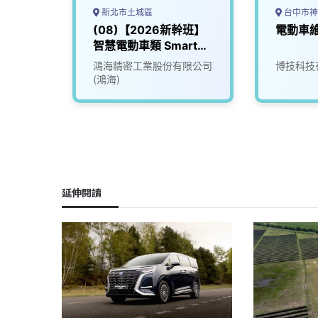
新北市土城區
台中市神
幹班】
(08)【2026新幹班】
電動車
智慧電動車類 Smart
EV
限公司
鴻海精密工業股份有限公司
博技科技
(鴻海)
延伸閱讀