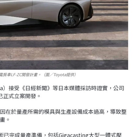
純電房車LF-ZC開發計畫。（圖／Toyota提供）
akajima）接受《日經新聞》等日本媒體採訪時證實，公司
車款已正式立案開發。
C，主因在於量產所需的模具與生產設備成本過高，導致整
畫。
已完成量產準備，包括Gigacasting大型一體式壓