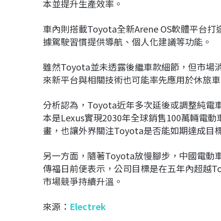
本並提升生產效率。
車內則搭載Toyota全新Arene OS軟體平台打造的
據駕駛習慣提供導航、個人化建議等功能。
雖然Toyota並未透露後繼車款細節，但市
來新平台與相關技術也可能率先應用於休旅車
分析認為，Toyota近年多次延後或調整純電
本是Lexus實現2030年全球銷售100萬輛
畫，也讓外界關注Toyota是否能如期達成目
另一方面，隨著Toyota放慢腳步，中國電
傳福日前便表示，公司目標是在五年內超越To
市場競爭持續升溫。
來源：
Electrek