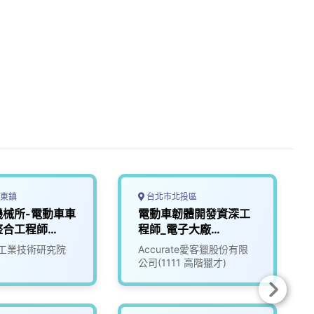
東鎮
台北市北投區
機械所-電動車車
電動車韌體開發資深工
整合工程師
程師_電子大廠
(3010016)
工業技術研究院
Accurate愛客獵股份有限
公司(1111 高階獵才)