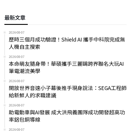
最新文章
2026-08-07
歷時三個月成功驗證！Shield AI 攜手中科院完成無
人機自主搜索
2026-08-07
本命萌友隨身帶！華碩攜手三麗鷗跨界聯名大玩AI
筆電潮流美學
2026-08-07
開放世界音速小子幕後推手現身說法：SEGA工程師
給新鮮人的求職建議
2026-08-07
助電動車與AI發展 成大洪飛義團隊成功開發超高功
率鋁包銅導線
2026-08-07