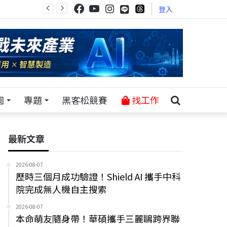
登入
園
專題
黑客松競賽
找工作
最新文章
2026-08-07
歷時三個月成功驗證！Shield AI 攜手中科
院完成無人機自主搜索
2026-08-07
本命萌友隨身帶！華碩攜手三麗鷗跨界聯