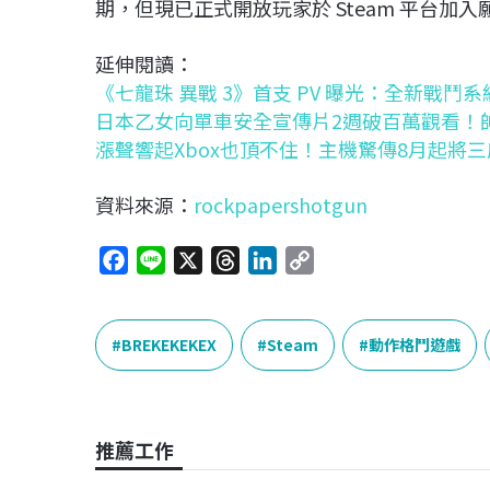
期，但現已正式開放玩家於 Steam 平台加
延伸閱讀：
《七龍珠 異戰 3》首支 PV 曝光：全新戰鬥
日本乙女向單車安全宣傳片2週破百萬觀看！
漲聲響起Xbox也頂不住！主機驚傳8月起將
資料來源：
rockpapershotgun
F
L
X
T
L
C
a
i
h
i
o
c
n
r
n
p
e
e
e
k
y
BREKEKEKEX
Steam
動作格鬥遊戲
b
a
e
L
o
d
d
i
o
s
I
n
推薦工作
k
n
k