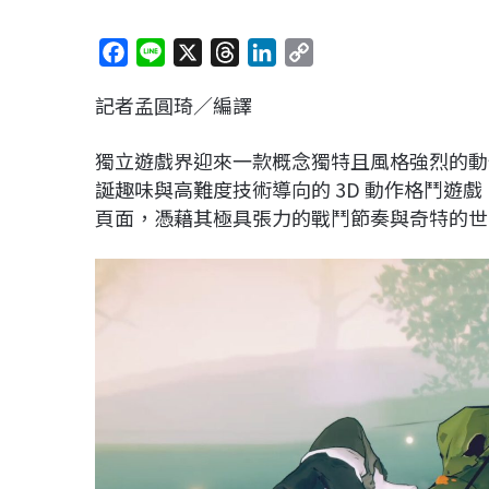
F
L
X
T
L
C
a
i
h
i
o
記者孟圓琦／編譯
c
n
r
n
p
e
e
e
k
y
獨立遊戲界迎來一款概念獨特且風格強烈的動
b
a
e
L
誕趣味與高難度技術導向的 3D 動作格鬥遊戲
o
d
d
i
頁面，憑藉其極具張力的戰鬥節奏與奇特的世
o
s
I
n
k
n
k