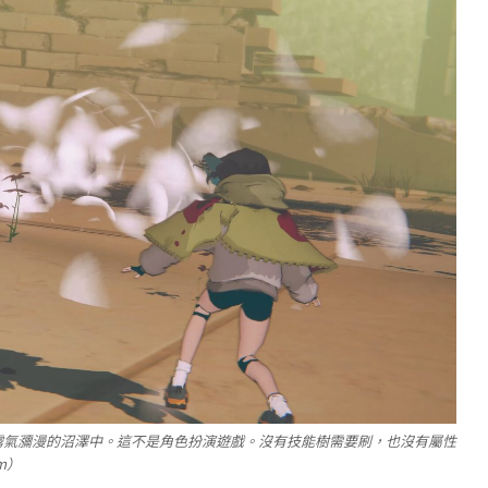
霧氣瀰漫的沼澤中。這不是角色扮演遊戲。沒有技能樹需要刷，也沒有屬性
m）