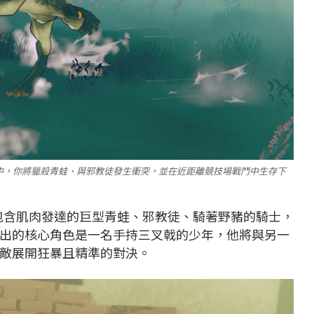
遊戲中，你將獵殺青蛙、與邪教徒發生衝突，並在近距離競技場戰鬥中生存下
面對包含肌肉發達的巨型青蛙、邪教徒、騎著野豬的騎士，
出的核心角色是一名手持三叉戟的少年，他將與另一
敵展開狂暴且精準的對決。