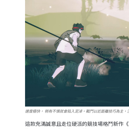
速度極快， 稍有不慎就會陷入泥淖。戰鬥以近距離技巧為主，注
這款充滿誠意且走位硬派的競技場格鬥新作《B