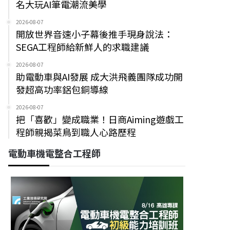
名大玩AI筆電潮流美學
2026-08-07
開放世界音速小子幕後推手現身說法：
SEGA工程師給新鮮人的求職建議
2026-08-07
助電動車與AI發展 成大洪飛義團隊成功開
發超高功率鋁包銅導線
2026-08-07
把「喜歡」變成職業！日商Aiming遊戲工
程師親揭菜鳥到職人心路歷程
電動車機電整合工程師