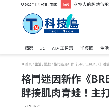
科技人的經驗傳承地
2026年 8 月 07日 星期五
快訊
精選
3C
AI人工智慧
半導體
生活
首頁
/
生活
/
遊戲
/
格鬥迷因新作《BREKEKEKEX》
格鬥迷因新作《BRE
胖揍肌肉青蛙！主
2026-06-26