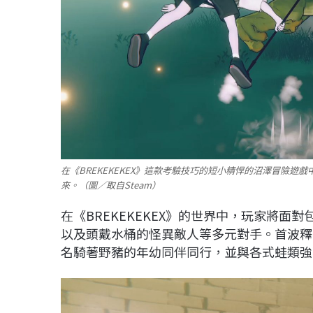
在《BREKEKEKEX》這款考驗技巧的短小精悍的沼澤冒險
來。（圖／取自Steam）
在《BREKEKEKEX》的世界中，玩家將
以及頭戴水桶的怪異敵人等多元對手。首波釋
名騎著野豬的年幼同伴同行，並與各式蛙類強