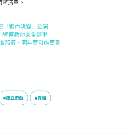
入願望清單。
系統「索命魂變」公開
帥警察教你安全騎車
三度漲價、明年買可能更貴
獨立遊戲
青蛙