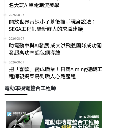
名大玩AI筆電潮流美學
2026-08-07
開放世界音速小子幕後推手現身說法：
SEGA工程師給新鮮人的求職建議
2026-08-07
助電動車與AI發展 成大洪飛義團隊成功開
發超高功率鋁包銅導線
2026-08-07
把「喜歡」變成職業！日商Aiming遊戲工
程師親揭菜鳥到職人心路歷程
電動車機電整合工程師