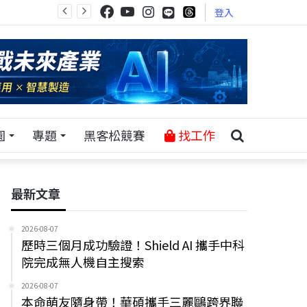
登入
園
專題
黑客松競賽
找工作
最新文章
2026-08-07
歷時三個月成功驗證！Shield AI 攜手中科
院完成無人機自主搜索
2026-08-07
本命萌友隨身帶！華碩攜手三麗鷗跨界聯