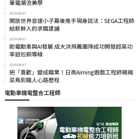
筆電潮流美學
2026-08-07
開放世界音速小子幕後推手現身說法：SEGA工程師
給新鮮人的求職建議
2026-08-07
助電動車與AI發展 成大洪飛義團隊成功開發超高功
率鋁包銅導線
2026-08-07
把「喜歡」變成職業！日商Aiming遊戲工程師親揭
菜鳥到職人心路歷程
電動車機電整合工程師