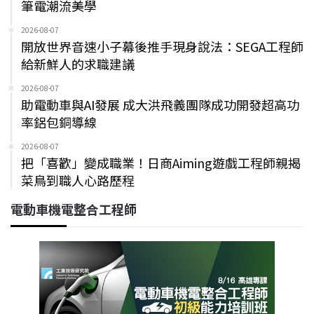
筆電潮流美學
2026-08-07
開放世界音速小子幕後推手現身說法：SEGA工程師
給新鮮人的求職建議
2026-08-07
助電動車與AI發展 成大洪飛義團隊成功開發超高功
率鋁包銅導線
2026-08-07
把「喜歡」變成職業！日商Aiming遊戲工程師親揭
菜鳥到職人心路歷程
電動車機電整合工程師