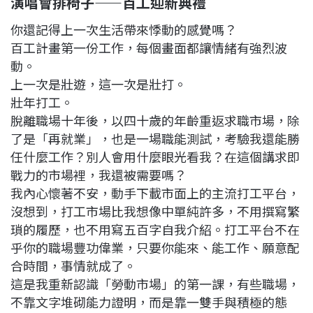
演唱會排椅子——百工迎新典禮
你還記得上一次生活帶來悸動的感覺嗎？
百工計畫第一份工作，每個畫面都讓情緒有強烈波
動。
上一次是壯遊，這一次是壯打。
壯年打工。
脫離職場十年後，以四十歲的年齡重返求職市場，除
了是「再就業」，也是一場職能測試，考驗我還能勝
任什麼工作？別人會用什麼眼光看我？在這個講求即
戰力的市場裡，我還被需要嗎？
我內心懷著不安，動手下載市面上的主流打工平台，
沒想到，打工市場比我想像中單純許多，不用撰寫繁
瑣的履歷，也不用寫五百字自我介紹。打工平台不在
乎你的職場豐功偉業，只要你能來、能工作、願意配
合時間，事情就成了。
這是我重新認識「勞動市場」的第一課，有些職場，
不靠文字堆砌能力證明，而是靠一雙手與積極的態