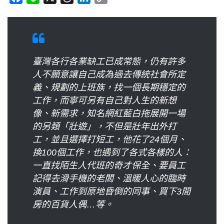
a
i
h
i
o
c
n
r
n
p
e
e
e
k
y
b
a
e
L
o
臺灣各行各業缺工已成常態，仍有許多
d
d
i
o
人不願意讓自己成為過去傳統社會所定
s
I
n
k
義、規劃的上班族，找一個長期穩定的
n
k
工作，而寧可另有自己對人生的新想
像、新需求，知名網紅藍白拖展開一場
的另類「壯遊」，不但是壯年出外打
工，並且選擇打短工，他花了24個月、
換100個工作，也遇到了各式各樣的人：
一直找陌生人代班的奇才保全、要員工
記得去滑手機的老闆、溫暖人心的臨時
演員、工作到原地昏倒的同事、買下3間
房的百貨人偶…等。