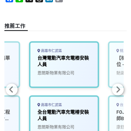
a
i
h
i
o
c
n
r
n
p
e
e
e
k
y
推薦工作
b
a
e
L
o
d
d
i
o
s
I
n
k
n
k
高雄市仁武區
桃園市
服務單
台灣電動汽車充電樁安裝
【桃園
人員
位 - 
司
恩閤斯物業有限公司
馳諾瓦
高雄市仁武區
台北市
端工程
全台電動汽車充電椿安裝
F0J
er
人員
師Back
(AI)(
恩閤斯物業有限公司
康舒科