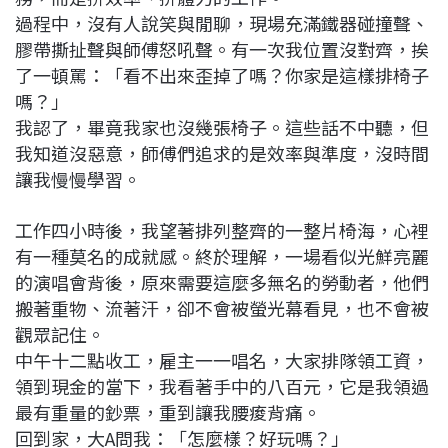
過程中，沒有人說笑與閒聊，現場充滿鐵器碰撞聲、
膠帶撕扯聲與師傅怒吼聲。有一次我位置沒對齊，挨
了一頓罵：「看不出來歪掉了嗎？你家是這樣排椅子
嗎？」
我認了，畢竟我家也沒幾張椅子。這些話不中聽，但
我知道沒惡意，師傅們追求的是效率與準度，沒時間
讓我慢慢學習。
工作四小時後，我望著排列整齊的一整片椅海，心裡
有一種莫名的成就感。終於理解，一場看似光鮮亮麗
的演唱會背後，原來需要這麼多無名的勞動者，他們
搬著重物、流著汗，卻不會被螢光幕看見，也不會被
觀眾記住。
中午十二點收工，雇主一一唱名，大家排隊領工資，
領到現金的當下，我看著手中的八百元，它是我領過
最有重量的鈔票，重到讓我腰痠背痛。
回到家，大A問我：「怎麼樣？好玩嗎？」