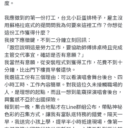
度。
我應徵到的第一份打工，台北小巨蛋排椅子，雇主沒
用蘇格拉底式的提問問我為何要來這裡工作？你想從
這份工作獲得什麼？
我按下應徵鍵，不到二分鐘立刻回訊：
「跟您說明這是勞力工作，要協助師傅排桌椅且完成
主管交代事宜，確認是否有意願？」
我當然有意願，從安裝程式到獲得工作，花費不到十
分鐘，比出門下樓買早餐還快。
我選這工份有三個理由：可以看演唱會舞台後台、四
小時工時、工作內容簡單。對我這位久未接觸職場的
人，是理想的起點，而且一想到能窺探演唱會後台，
興奮感不亞於出國探險。
報到前一晚，集合地點才在Line群組公布，帶點神祕
色彩的召集方式，讓我有當臥底特務的錯覺。隔天一
早，我送完小孩上學，提早半小時抵達現場，像第一