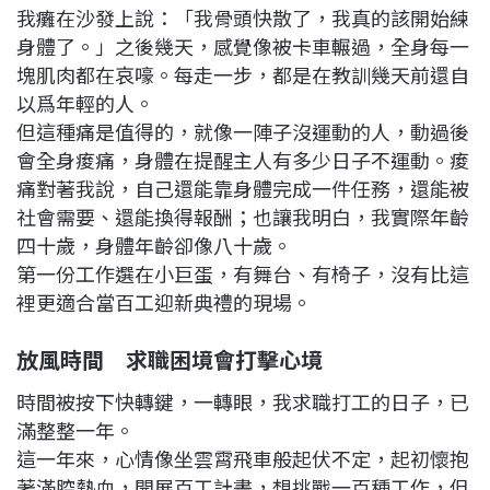
我癱在沙發上說：「我骨頭快散了，我真的該開始練
身體了。」之後幾天，感覺像被卡車輾過，全身每一
塊肌肉都在哀嚎。每走一步，都是在教訓幾天前還自
以爲年輕的人。
但這種痛是值得的，就像一陣子沒運動的人，動過後
會全身痠痛，身體在提醒主人有多少日子不運動。痠
痛對著我說，自己還能靠身體完成一件任務，還能被
社會需要、還能換得報酬；也讓我明白，我實際年齡
四十歲，身體年齡卻像八十歲。
第一份工作選在小巨蛋，有舞台、有椅子，沒有比這
裡更適合當百工迎新典禮的現場。
放風時間 求職困境會打擊心境
時間被按下快轉鍵，一轉眼，我求職打工的日子，已
滿整整一年。
這一年來，心情像坐雲霄飛車般起伏不定，起初懷抱
著滿腔熱血，開展百工計畫，想挑戰一百種工作，但