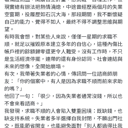
現實總有辦法把熱情澆熄，中途曾經歷兩個月的失業
空窗期，投履歷如石沉大海，那段期間，我不斷懷疑
自己的能力、覺得不如人，最終不得不調整思維與期
望。
有時我會想，對某些人來說，僅僅一星期的求職不
順，就足以摧毀原本建立多年的自信心，這種內傷比
帳戶裡的餘額歸零還更令人難受。沒有工作時，不只
是生活經濟停擺，連帶的還有身份認同、社會連結與
未來的想像，全開始崩塌。
有次，我帶著失業者的心情，傳訊問一位諮商師朋
友：「你的個案中，有人是因為求職不順而前來求助
的嗎？」
他回了一句：「很少，因為失業者通常沒錢，所以也
不會來看諮商。」
我發現，求職不順的人會陷入雙重困境：既缺錢，也
缺支持系統。失業者多半選擇自我封閉，不願出門社
交，既能節省開支，也能避免面對「別人都過得比我