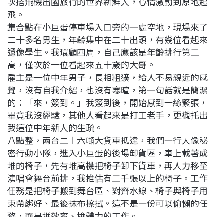
次搭飛機出國旅行的世界新鮮人，心情激動到原地起
飛。
集合點在小巨蛋停車場入口旁的一處空地，現場來了
二十多名男生，年齡集中在二十出頭，有幾位看起來
還像學生。我環顧四周，自己應該是年齡排行第二
高，僅次於一位看起來五十歲的大哥。
雇主是一位中年男子，長相粗獷，給人不易親近的感
覺，沒有自我介紹，也沒有寒暄，第一句話就是簡潔
的：「來，簽到。」我簽到後，開始感到一絲緊張，
畢竟我沒經驗，其他人看起來是打工老手，更襯托出
我這位中年新人的生疏。
八點整，兩台二十六噸大貨車抵達，我們一行人像秘
密行動小隊，進入小巨蛋的後場卸貨區，車上載著成
堆的椅子，先有堆高機把椅子卸下貨車，再人力移至
演唱會舞台前排，我推估有二千張以上的椅子。工作
任務是把椅子搬到舞台區、對齊水線、椅子與椅子用
束帶綁好、最後抹布擦拭。這不是一份可以偷懶的任
務，而是拼效率、拚體力的工作。