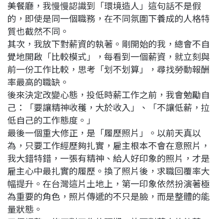
美餐廳，我慢慢認識到「環境造人」這句話不是假
的，即使是同一個職務，在不同氛圍下養成的人格特
質也截然不同。
其次，我放下對薪資的執著。剛開始的我，總會不自
覺地開啟「比較模式」，每看到一個薪資，就立刻與
前一份工作比較，思考「划不划算」，尋找勞動報酬
率最高的職缺。
後來決定改變心態，投低時薪工作之前，我會勉勵自
己：「要讓精神收穫，大於收入」、「不讓低薪，拉
低自己的工作態度。」
最後一個重大修正，是「履歷照片」。以前天真以
為，只要工作經歷夠扎實，雇主根本不會在意照片，
我大錯特錯，一張有精神、給人好印象的照片，才是
雇主心中最扎實的履歷。換了照片後，求職回覆率大
幅提升。在台灣這片土地上，第一印象依然扮演著極
為重要的角色，照片傳遞的不只是臉，而是整體的能
量狀態。