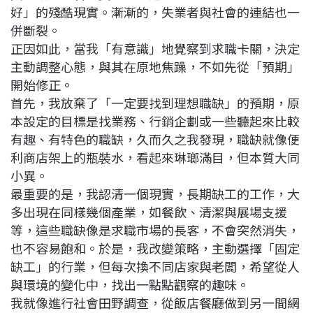
好」的殘酷現實。漸漸的，失業者與社會的連結也一
併斷裂。
正因如此，當我「有意識」地覺察到求職卡關，決定
主動調整心態，與其在原地焦躁，不如先從「預期」
開始修正。
首先，我放棄了「一定要找到理想職缺」的預期，原
本設定的目標是找業務、行銷企劃或一些聽起來比較
有趣、有特色的職缺，久而久之我發現，職缺就像便
利商店架上的瓶裝水，看起來琳瑯滿目，但本質大同
小異。
最重要的是，我認清一個現實，長期缺工的工作，大
多出現在同樣幾個產業，如餐飲、清潔與展場支援
等，這些職缺像是求職市場的長客，不會突然消失，
也不容易飽和。於是，我改變策略，主動選擇「固定
缺工」的行業，但每次換不同店家與老闆，希望從人
與環境的變化中，找出一點點觀察的趣味。
我就像進行社會田野調查，從飯店餐廳做到另一間網