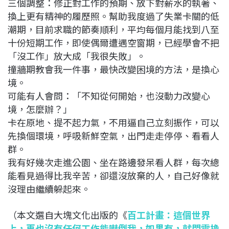
三個調整：修正對工作的預期、放下對薪水的執著、
換上更有精神的履歷照。幫助我度過了失業卡關的低
潮期，目前求職的節奏順利，平均每個月能找到八至
十份短期工作，即使偶爾遭遇空窗期，已經學會不把
「沒工作」放大成「我很失敗」。
撞牆期教會我一件事，最快改變困境的方法，是換心
境。
可能有人會問：「不知從何開始，也沒動力改變心
境，怎麼辦？」
卡在原地、提不起力氣，不用逼自己立刻振作，可以
先換個環境，呼吸新鮮空氣，出門走走停停、看看人
群。
我有好幾次走進公園、坐在路邊發呆看人群，每次總
能看見過得比我辛苦，卻還沒放棄的人，自己好像就
沒理由繼續躲起來。
（本文選自大塊文化出版的《
百工計畫：這個世界
上，再也沒有任何工作能嚇倒我，如果有，就閃電換