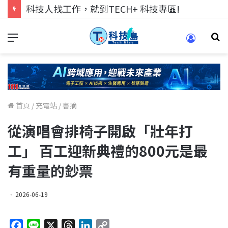
跨世代的技術對話！來 Pei Pei 科技專區，用專業洞察引領學弟妹成長
首頁
/
充電站
/
書摘
從演唱會排椅子開啟「壯年打
工」 百工迎新典禮的800元是最
有重量的鈔票
2026-06-19
F
L
X
T
L
C