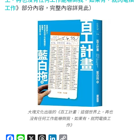
工作
》部分內容，完整內容詳見此）
大塊文化出版的《百工計畫：這個世界上，再也
沒有任何工作能嚇倒我，如果有，就閃電換工
作》
F
L
X
T
L
C