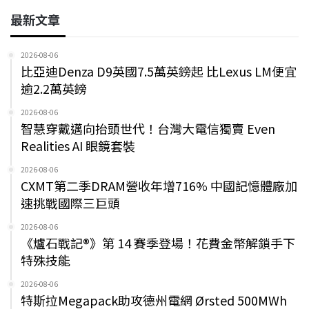
最新文章
2026-08-06
比亞迪Denza D9英國7.5萬英鎊起 比Lexus LM便宜
逾2.2萬英鎊
2026-08-06
智慧穿戴邁向抬頭世代！台灣大電信獨賣 Even
Realities AI 眼鏡套裝
2026-08-06
CXMT第二季DRAM營收年增716% 中國記憶體廠加
速挑戰國際三巨頭
2026-08-06
《爐石戰記®》第 14 賽季登場！花費金幣解鎖手下
特殊技能
2026-08-06
特斯拉Megapack助攻德州電網 Ørsted 500MWh