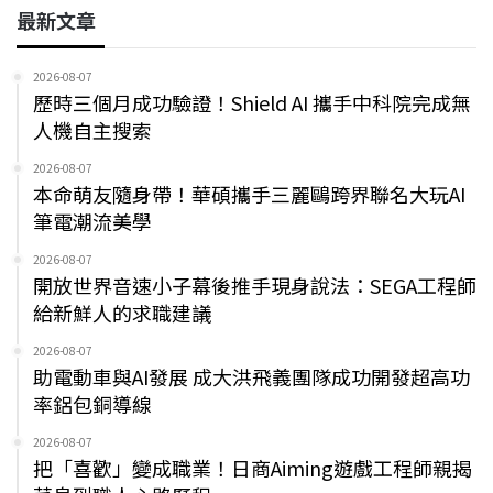
最新文章
2026-08-07
歷時三個月成功驗證！Shield AI 攜手中科院完成無
人機自主搜索
2026-08-07
本命萌友隨身帶！華碩攜手三麗鷗跨界聯名大玩AI
筆電潮流美學
2026-08-07
開放世界音速小子幕後推手現身說法：SEGA工程師
給新鮮人的求職建議
2026-08-07
助電動車與AI發展 成大洪飛義團隊成功開發超高功
率鋁包銅導線
2026-08-07
把「喜歡」變成職業！日商Aiming遊戲工程師親揭