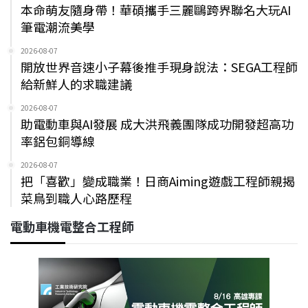
本命萌友隨身帶！華碩攜手三麗鷗跨界聯名大玩AI
筆電潮流美學
2026-08-07
開放世界音速小子幕後推手現身說法：SEGA工程師
給新鮮人的求職建議
2026-08-07
助電動車與AI發展 成大洪飛義團隊成功開發超高功
率鋁包銅導線
2026-08-07
把「喜歡」變成職業！日商Aiming遊戲工程師親揭
菜鳥到職人心路歷程
電動車機電整合工程師