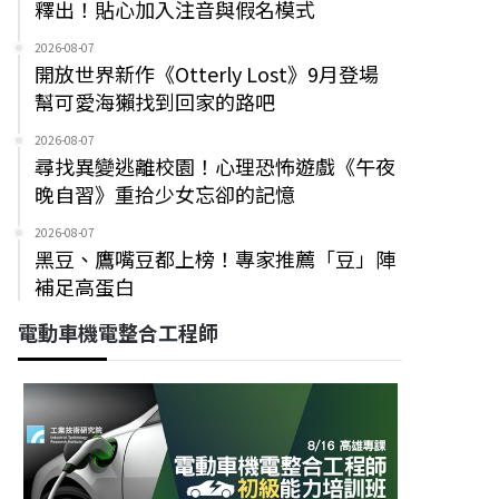
釋出！貼心加入注音與假名模式
2026-08-07
開放世界新作《Otterly Lost》9月登場
幫可愛海獺找到回家的路吧
2026-08-07
尋找異變逃離校園！心理恐怖遊戲《午夜
晚自習》重拾少女忘卻的記憶
2026-08-07
黑豆、鷹嘴豆都上榜！專家推薦「豆」陣
補足高蛋白
電動車機電整合工程師