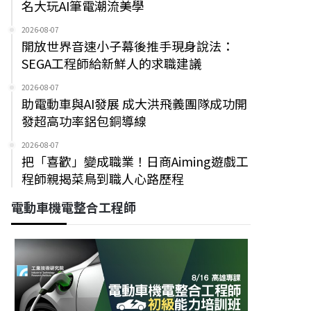
名大玩AI筆電潮流美學
2026-08-07
開放世界音速小子幕後推手現身說法：
SEGA工程師給新鮮人的求職建議
2026-08-07
助電動車與AI發展 成大洪飛義團隊成功開
發超高功率鋁包銅導線
2026-08-07
把「喜歡」變成職業！日商Aiming遊戲工
程師親揭菜鳥到職人心路歷程
電動車機電整合工程師