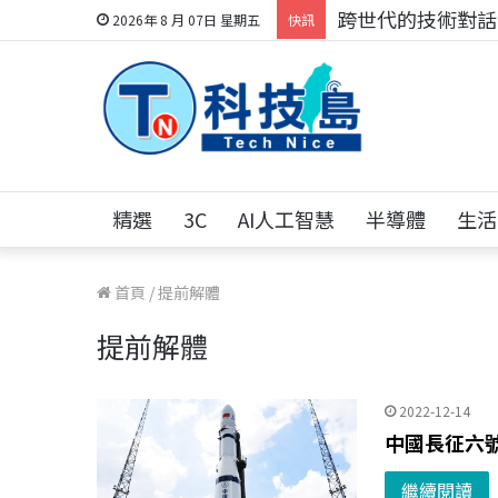
科技人的經驗傳承地
2026年 8 月 07日 星期五
快訊
精選
3C
AI人工智慧
半導體
生活
首頁
/
提前解體
提前解體
2022-12-14
中國長征六
繼續閱讀