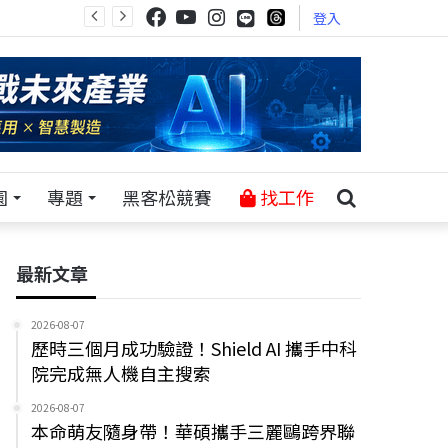
登入
園
專題
黑客松競賽
找工作
最新文章
2026-08-07
歷時三個月成功驗證！Shield AI 攜手中科
院完成無人機自主搜索
2026-08-07
本命萌友隨身帶！華碩攜手三麗鷗跨界聯