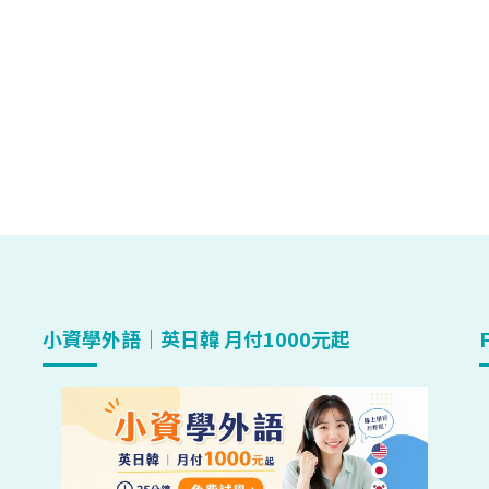
小資學外語｜英日韓 月付1000元起