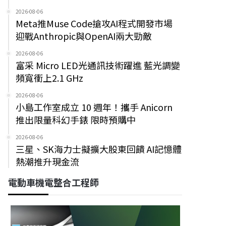
2026-08-06
Meta推Muse Code搶攻AI程式開發市場
迎戰Anthropic與OpenAI兩大勁敵
2026-08-06
富采 Micro LED光通訊技術躍進 藍光調變
頻寬衝上2.1 GHz
2026-08-06
小島工作室成立 10 週年！攜手 Anicorn
推出限量科幻手錶 限時預購中
2026-08-06
三星、SK海力士擬擴大股東回饋 AI記憶體
熱潮推升現金流
電動車機電整合工程師