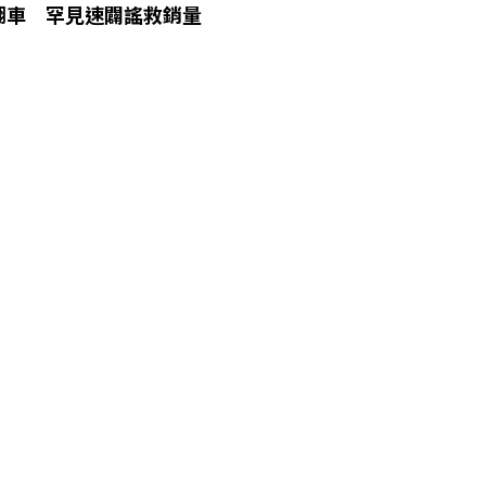
翻車 罕見速闢謠救銷量