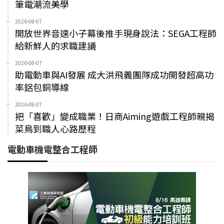
筆電潮流美學
2026-08-07
開放世界音速小子幕後推手現身說法：SEGA工程師
給新鮮人的求職建議
2026-08-07
助電動車與AI發展 成大洪飛義團隊成功開發超高功
率鋁包銅導線
2026-08-07
把「喜歡」變成職業！日商Aiming遊戲工程師親揭
菜鳥到職人心路歷程
電動車機電整合工程師