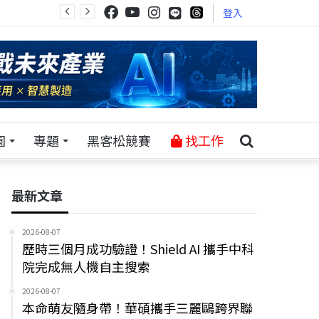
登入
園
專題
黑客松競賽
找工作
最新文章
2026-08-07
歷時三個月成功驗證！Shield AI 攜手中科
院完成無人機自主搜索
2026-08-07
本命萌友隨身帶！華碩攜手三麗鷗跨界聯