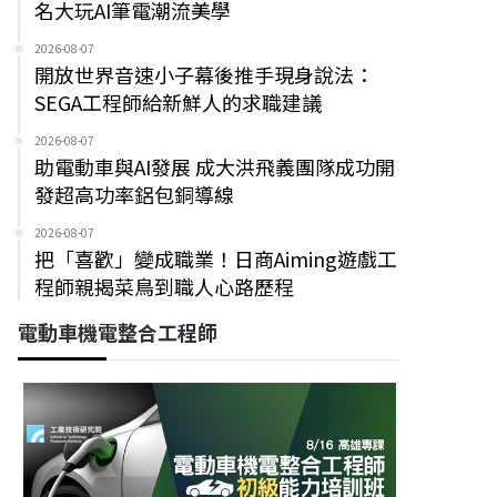
名大玩AI筆電潮流美學
2026-08-07
開放世界音速小子幕後推手現身說法：
SEGA工程師給新鮮人的求職建議
2026-08-07
助電動車與AI發展 成大洪飛義團隊成功開
發超高功率鋁包銅導線
2026-08-07
把「喜歡」變成職業！日商Aiming遊戲工
程師親揭菜鳥到職人心路歷程
電動車機電整合工程師