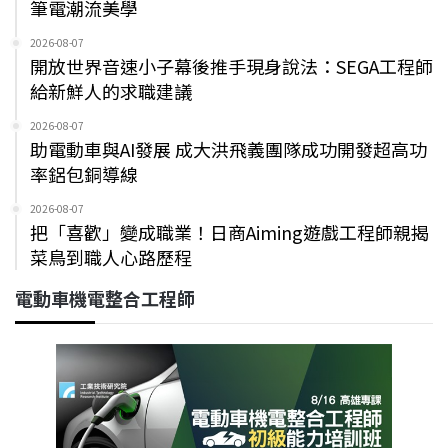
筆電潮流美學
2026-08-07
開放世界音速小子幕後推手現身說法：SEGA工程師
給新鮮人的求職建議
2026-08-07
助電動車與AI發展 成大洪飛義團隊成功開發超高功
率鋁包銅導線
2026-08-07
把「喜歡」變成職業！日商Aiming遊戲工程師親揭
菜鳥到職人心路歷程
電動車機電整合工程師