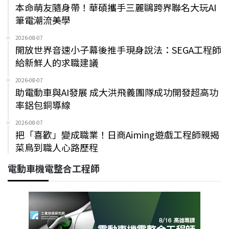
本命萌友隨身帶！華碩攜手三麗鷗跨界聯名大玩AI
筆電潮流美學
2026-08-07
開放世界音速小子幕後推手現身說法：SEGA工程師
給新鮮人的求職建議
2026-08-07
助電動車與AI發展 成大洪飛義團隊成功開發超高功
率鋁包銅導線
2026-08-07
把「喜歡」變成職業！日商Aiming遊戲工程師親揭
菜鳥到職人心路歷程
電動車機電整合工程師