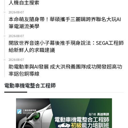
人機自主搜索
2026-08-07
本命萌友隨身帶！華碩攜手三麗鷗跨界聯名大玩AI
筆電潮流美學
2026-08-07
開放世界音速小子幕後推手現身說法：SEGA工程師
給新鮮人的求職建議
2026-08-07
助電動車與AI發展 成大洪飛義團隊成功開發超高功
率鋁包銅導線
電動車機電整合工程師