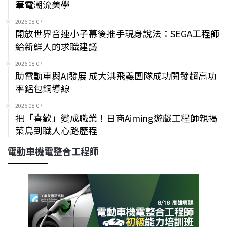
筆電潮流美學
2026-08-07
開放世界音速小子幕後推手現身說法：SEGA工程師
給新鮮人的求職建議
2026-08-07
助電動車與AI發展 成大洪飛義團隊成功開發超高功
率鋁包銅導線
2026-08-07
把「喜歡」變成職業！日商Aiming遊戲工程師親揭
菜鳥到職人心路歷程
電動車機電整合工程師