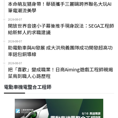
本命萌友隨身帶！華碩攜手三麗鷗跨界聯名大玩AI
筆電潮流美學
2026-08-07
開放世界音速小子幕後推手現身說法：SEGA工程師
給新鮮人的求職建議
2026-08-07
助電動車與AI發展 成大洪飛義團隊成功開發超高功
率鋁包銅導線
2026-08-07
把「喜歡」變成職業！日商Aiming遊戲工程師親揭
菜鳥到職人心路歷程
電動車機電整合工程師