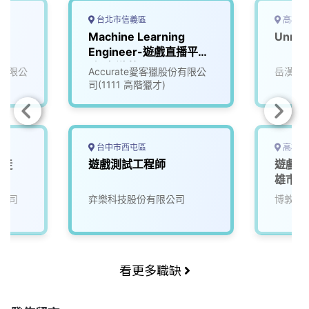
台北市信義區
高雄市
Machine Learning
Unre
Engineer-遊戲直播平台
_知名遊戲公司
有限公
Accurate愛客獵股份有限公
岳漢網
(3005837)
司(1111 高階獵才)
台中市西屯區
高雄市
學徒
遊戲測試工程師
遊戲軟
雄市)
公司
弈樂科技股份有限公司
博敦電
看更多職缺