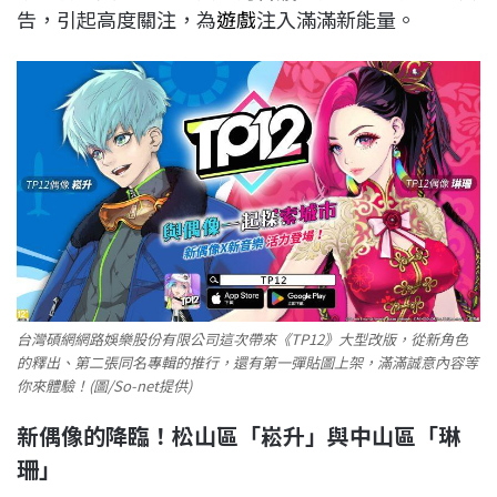
告，引起高度關注，為
遊戲
注入滿滿新能量。
台灣碩網網路娛樂股份有限公司這次帶來《TP12》大型改版，從新角色
的釋出、第二張同名專輯的推行，還有第一彈貼圖上架，滿滿誠意內容等
你來體驗！(圖/So-net提供)
新偶像的降臨！松山區「崧升」與中山區「琳
珊」