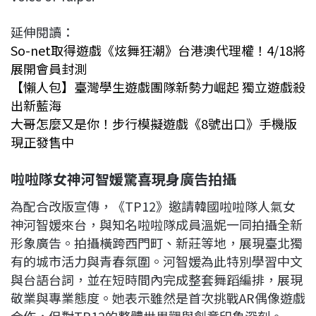
延伸閱讀：
So-net取得遊戲《炫舞狂潮》台港澳代理權！4/18將
展開會員封測
【懶人包】臺灣學生遊戲團隊新勢力崛起 獨立遊戲殺
出新藍海
大哥怎麼又是你！步行模擬遊戲《8號出口》手機版
現正發售中
啦啦隊女神
河智媛驚喜現身廣告拍攝
為配合改版宣傳，《TP12》邀請韓國啦啦隊人氣女
神河智媛來台，與知名啦啦隊成員溫妮一同拍攝全新
形象廣告。拍攝橫跨西門町、新莊等地，展現臺北獨
有的城市活力與青春氛圍。河智媛為此特別學習中文
與台語台詞，並在短時間內完成整套舞蹈編排，展現
敬業與專業態度。她表示雖然是首次挑戰AR偶像遊戲
合作，但對TP12的整體世界觀與創意印象深刻。