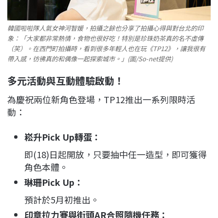
韓國啦啦隊人氣女神河智媛，拍攝之餘也分享了拍攝心得與對台北的印
象：「大家都非常熱情，食物也很好吃！特別是珍珠奶茶真的名不虛傳
（笑）。在西門町拍攝時，看到很多年輕人也在玩《TP12》，讓我很有
帶入感，彷彿真的和偶像一起探索城市。」(圖/So-net提供)
多元活動與互動體驗啟動！
為慶祝兩位新角色登場，TP12推出一系列限時活
動：
崧升
Pick Up
轉蛋
：
即(18)日起開放，只要抽中任一造型，即可獲得
角色本體。
琳珊
Pick Up
：
預計於5月初推出。
印章拉力賽
與
街頭
AR
合照隨機任務
：