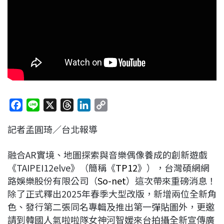
F
L
X
T
L
C
a
i
h
i
o
記者孟圓琦／台北報導
c
n
r
n
p
e
e
e
k
y
融合AR實境、地圖探索與音樂偶像養成的創新遊戲
b
a
e
L
《TAIPEI12elve》（簡稱《
TP12
》），台灣碩網網
o
d
d
i
路娛樂股份有限公司（
So-net
）這次帶來重磅消息！
o
s
I
n
除了正式釋出2025年春季大型改版，新增兩位全新角
k
n
k
色、發行第二張同名專輯及推出第一彈貼圖外，更邀
請到韓國人氣啦啦隊女神河智媛來台拍攝全新宣傳廣