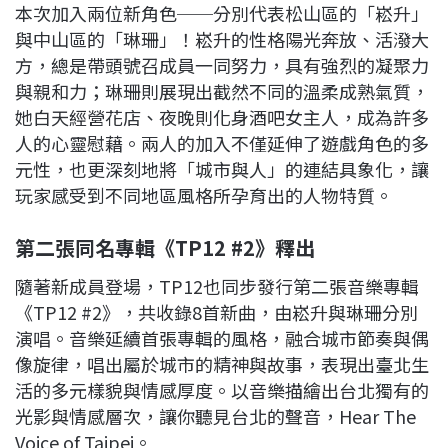
本次加入兩位新角色──分別代表松山區的「崧升」
與中山區的「琳珊」！崧升的性格陽光奔放、活潑大
方，總是帶頭號召成員一同努力，具有強烈的凝聚力
與親和力；琳珊則展現出截然不同的溫柔成熟氣質，
她白天經營花店、夜晚則化身酒吧女主人，成為許多
人的心靈慰藉。兩人的加入不僅延伸了遊戲角色的多
元性，也更深刻地將「城市與人」的連結具象化，讓
玩家感受到不同地區風格所孕育出的人物特質。
第二張同名專輯《TP12 #2
》釋出
隨著新成員登場，TP12也同步發行第二張音樂專輯
《TP12 #2》，共收錄8首新曲，由崧升與琳珊分別
演唱。音樂延續首張專輯的風格，融合城市節奏與偶
像旋律，唱出屬於城市的精神與故事，表現出臺北生
活的多元樣貌與情感厚度。以音樂描繪出台北獨有的
光影與情感層次，讓你聽見台北的聲音，Hear The
Voice of Taipei。