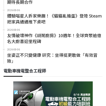
期待長期合作
2026-08-06
體驗喵星人拆家樂趣！《貓貓亂搗蛋》登陸 Steam
把家具通通推下桌吧
2026-08-06
友情破壞神作《胡鬧廚房》10週年！全球齊聚逾億
名大廚喜迎里程碑
2026-08-06
坐姿正不只變健康 研究：坐得挺更敢做「有效冒
險」
電動車機電整合工程師