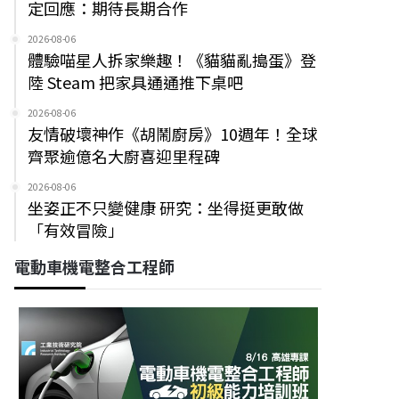
定回應：期待長期合作
2026-08-06
體驗喵星人拆家樂趣！《貓貓亂搗蛋》登
陸 Steam 把家具通通推下桌吧
2026-08-06
友情破壞神作《胡鬧廚房》10週年！全球
齊聚逾億名大廚喜迎里程碑
2026-08-06
坐姿正不只變健康 研究：坐得挺更敢做
「有效冒險」
電動車機電整合工程師