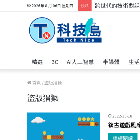
跨世代的技術對話！
2026年 8 月 06日 星期四
快訊
精選
3C
AI人工智慧
半導體
生活
首頁
/
盜版猖獗
盜版猖獗
2022-10-18
復古遊戲風
繼續閱讀