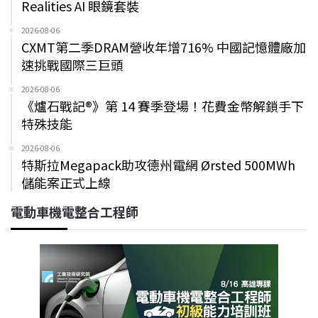
Realities AI 眼鏡套裝
2026-08-06
CXMT第二季DRAM營收年增716% 中國記憶體廠加
速挑戰國際三巨頭
2026-08-06
《爐石戰記®》第 14 賽季登場！花費金幣解鎖手下
特殊技能
2026-08-06
特斯拉Megapack助攻德州電網 Ørsted 500MWh
儲能案正式上線
電動車機電整合工程師