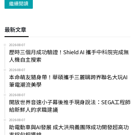
繼續閱讀
最新文章
2026-08-07
歷時三個月成功驗證！Shield AI 攜手中科院完成無
人機自主搜索
2026-08-07
本命萌友隨身帶！華碩攜手三麗鷗跨界聯名大玩AI
筆電潮流美學
2026-08-07
開放世界音速小子幕後推手現身說法：SEGA工程師
給新鮮人的求職建議
2026-08-07
助電動車與AI發展 成大洪飛義團隊成功開發超高功
率鋁包銅導線