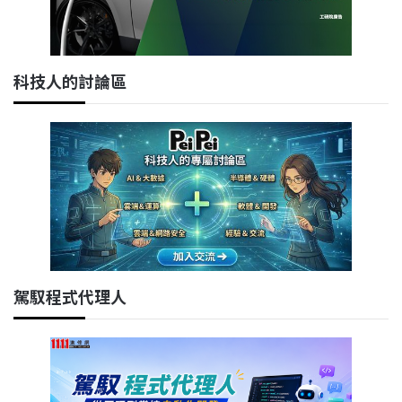
科技人的討論區
駕馭程式代理人