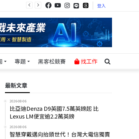
登入
園
專題
黑客松競賽
找工作
最新文章
2026-08-06
比亞迪Denza D9英國7.5萬英鎊起 比
Lexus LM便宜逾2.2萬英鎊
2026-08-06
智慧穿戴邁向抬頭世代！台灣大電信獨賣