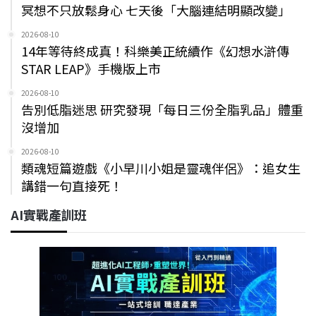
冥想不只放鬆身心 七天後「大腦連結明顯改變」
2026-08-10
14年等待終成真！科樂美正統續作《幻想水滸傳
STAR LEAP》手機版上市
2026-08-10
告別低脂迷思 研究發現「每日三份全脂乳品」體重
沒增加
2026-08-10
類魂短篇遊戲《小早川小姐是靈魂伴侶》：追女生
講錯一句直接死！
AI實戰產訓班