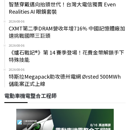
智慧穿戴邁向抬頭世代！台灣大電信獨賣 Even
Realities AI 眼鏡套裝
2026-08-06
CXMT第二季DRAM營收年增716% 中國記憶體廠加
速挑戰國際三巨頭
2026-08-06
《爐石戰記®》第 14 賽季登場！花費金幣解鎖手下
特殊技能
2026-08-06
特斯拉Megapack助攻德州電網 Ørsted 500MWh
儲能案正式上線
電動車機電整合工程師