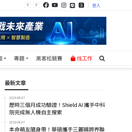
登入
園
專題
黑客松競賽
找工作
最新文章
2026-08-07
歷時三個月成功驗證！Shield AI 攜手中科
院完成無人機自主搜索
2026-08-07
本命萌友隨身帶！華碩攜手三麗鷗跨界聯