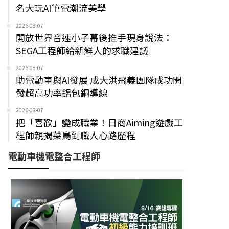
名大玩AI筆電潮流美學
2026-08-07
開放世界音速小子幕後推手現身說法：
SEGA工程師給新鮮人的求職建議
2026-08-07
助電動車與AI發展 成大洪飛義團隊成功開
發超高功率鋁包銅導線
2026-08-07
把「喜歡」變成職業！日商Aiming遊戲工
程師親揭菜鳥到職人心路歷程
電動車機電整合工程師