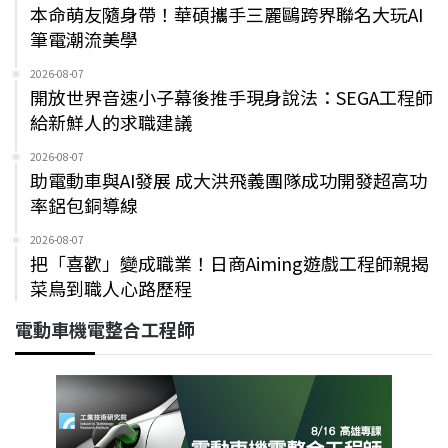
本命萌友隨身帶！華碩攜手三麗鷗跨界聯名大玩AI
筆電潮流美學
2026-08-07
開放世界音速小子幕後推手現身說法：SEGA工程師
給新鮮人的求職建議
2026-08-07
助電動車與AI發展 成大洪飛義團隊成功開發超高功
率鋁包銅導線
2026-08-07
把「喜歡」變成職業！日商Aiming遊戲工程師親揭
菜鳥到職人心路歷程
電動車機電整合工程師