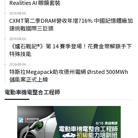
Realities AI 眼鏡套裝
2026-08-06
CXMT第二季DRAM營收年增716% 中國記憶體廠加
速挑戰國際三巨頭
2026-08-06
《爐石戰記®》第 14 賽季登場！花費金幣解鎖手下
特殊技能
2026-08-06
特斯拉Megapack助攻德州電網 Ørsted 500MWh
儲能案正式上線
電動車機電整合工程師