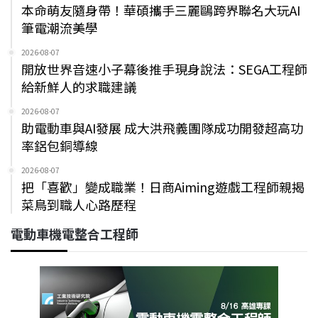
本命萌友隨身帶！華碩攜手三麗鷗跨界聯名大玩AI
筆電潮流美學
2026-08-07
開放世界音速小子幕後推手現身說法：SEGA工程師
給新鮮人的求職建議
2026-08-07
助電動車與AI發展 成大洪飛義團隊成功開發超高功
率鋁包銅導線
2026-08-07
把「喜歡」變成職業！日商Aiming遊戲工程師親揭
菜鳥到職人心路歷程
電動車機電整合工程師