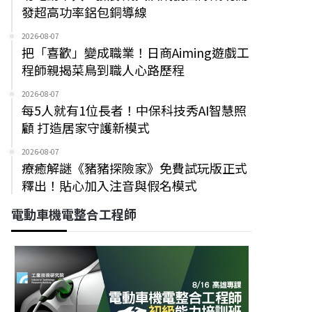
發超高功率鋁包銅導線
2026-08-07
把「喜歡」變成職業！日商Aiming遊戲工
程師親揭菜鳥到職人心路歷程
2026-08-07
每5人就有1位長者！中保科技秀AI智慧照
顧 打造居家守護新模式
2026-08-07
療癒解謎《豬豬探險家》免費試玩版正式
釋出！貼心加入注音與假名模式
電動車機電整合工程師