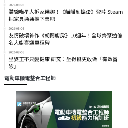
2026-08-06
體驗喵星人拆家樂趣！《貓貓亂搗蛋》登陸 Steam
把家具通通推下桌吧
2026-08-06
友情破壞神作《胡鬧廚房》10週年！全球齊聚逾億
名大廚喜迎里程碑
2026-08-06
坐姿正不只變健康 研究：坐得挺更敢做「有效冒
險」
電動車機電整合工程師