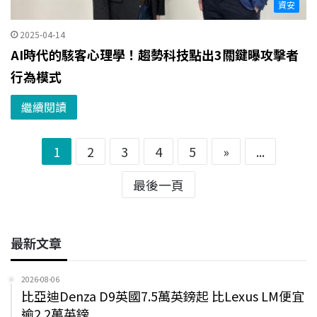
資安
2025-04-14
AI時代的駭客心理學！趨勢科技點出3關鍵曝攻擊者
行為模式
繼續閱讀
1
2
3
4
5
»
...
最後一頁
最新文章
2026-08-06
比亞迪Denza D9英國7.5萬英鎊起 比Lexus LM便宜
逾2.2萬英鎊