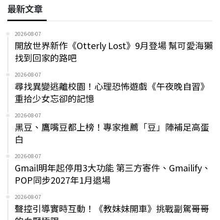
最新文章
2026-08-07
開放世界新作《Otterly Lost》9月登場 幫可愛海獺
找到回家的路吧
2026-08-07
尋找異變逃離校園！心理恐怖遊戲《午夜晚自習》
重拾少女忘卻的記憶
2026-08-07
黑豆、鷹嘴豆都上榜！專家推薦「豆」陣補足高蛋
白
2026-08-07
Gmail明年起停用3大功能 第三方寄件、Gmailify、
POP同步2027年1月退場
2026-08-07
聲控引導實時互動！《教妹妹開車》挑戰副駕哥哥