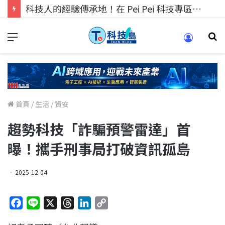
科技人的經驗傳承地！在 Pei Pei 科技專區，與學弟妹交流最硬核的技術
首頁
/
生活
/
資安
趨勢科技「詐騙預警雷達」首
曝！攜手刑事局打破資訊孤島
2025-12-04
F
L
X
T
L
C
a
i
h
i
o