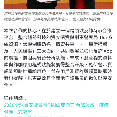
趨勢科技與刑事局簽署防詐合作備忘錄，共築全民防詐網，圖為趨勢科技
總經理洪偉淦(右)、刑事局局長周幼偉(左)。（圖／趨勢科技提供）
本次合作的核心，在於建立一個跨領域反詐App合作
平台，整合趨勢科技的資安情資與刑事警察局 165 系
統資源。該機制將透過「情資共享」、「異常通報」
及「人民檢舉」三大面向，共同發展並強化反詐 App
的廣播、攔阻與後台分析功能。未來，惡意程式資料
庫與詐騙應用程式功能將獲得整合升級，確保警示資
訊能即時推播給用戶，並在用戶瀏覽詐騙網頁時即時
發出提醒，以更高效且全面地守護民眾的數位財產安
全。
延伸閱讀：
2026全球資安威脅預測AI成雙面刃 台灣恐遭「癱瘓
營運」式攻擊