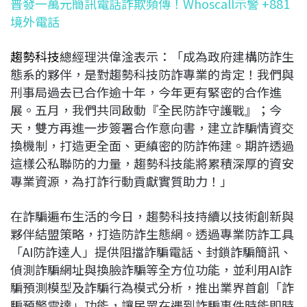
普發一萬元簡訊電話詐欺頻傳！Whoscall示警 +881
境外電話
趨勢科技
總經理洪偉淦表示：「成為政府建構防詐生
態系的夥伴，是對趨勢科技防詐專業的肯定！我們與
刑事局過去已合作逾十年，今年更有緊密的合作進
展。五月，我們共同啟動『全民防詐守護戰』；今
天，雙方再進一步簽署合作意向書，建立詐騙情資交
換機制，打造更全面、更縝密的防詐佈建。期許透過
這樣公私聯防的力量，趨勢科技能將累積深厚的資安
專業資源，為打詐行動貢獻實質助力！」
在詐騙遍布生活的今日，趨勢科技持續以技術創新與
夥伴結盟策略，打造防詐生態網。透過專業防詐工具
「AI防詐達人」提供阻擋詐騙電話、封鎖詐騙簡訊、
偵測詐騙網址與換臉詐騙等全方位功能，並利用AI詐
騙預測模型及詐騙行為模式分析，推出業界首創「詐
騙預警雷達」功能，讓民眾在遇到詐騙事件時能即時