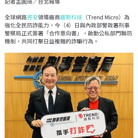
記者孟圓琦／台北報導
c
n
r
n
p
e
e
e
k
y
全球網路
資安
領導廠商
趨勢科技
（Trend Micro）為
b
a
e
L
強化全民防詐能力，今（4）日與內政部警政署刑事
o
d
d
i
警察局正式簽署「合作意向書」，啟動公私部門聯防
o
s
I
n
機制，共同打擊日益複雜的詐騙行為。
k
n
k