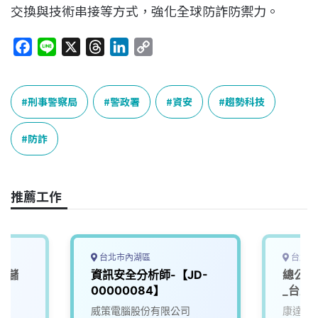
交換與技術串接等方式，強化全球防詐防禦力。
F
L
X
T
L
C
a
i
h
i
o
c
n
r
n
p
e
e
e
k
y
刑事警察局
警政署
資安
趨勢科技
b
a
e
L
o
d
d
i
防詐
o
s
I
n
k
n
k
推薦工作
台北市內湖區
台北市
，儲
資訊安全分析師-【JD-
總公司
00000084】
_台北
威策電腦股份有限公司
康達盛