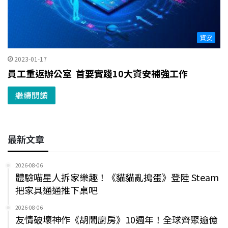
資安
2023-01-17
員工重返辦公室 首要實踐10大資安補強工作
繼續閱讀
最新文章
2026-08-06
體驗喵星人拆家樂趣！《貓貓亂搗蛋》登陸 Steam
把家具通通推下桌吧
2026-08-06
友情破壞神作《胡鬧廚房》10週年！全球齊聚逾億