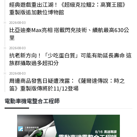
經典遊戲重出江湖！《超級克拉鱷2：高寶王國》
重製版追加數位博物館
2026-08-03
比亞迪秦Max亮相 搭載閃充技術、續航最高630公
里
2026-08-03
抗老新方向！「少吃蛋白質」可能有助延長壽命 這
族群攝取過多超扣分
2026-08-03
周邊商品發售日疑遭洩露：《薩爾達傳說：時之
笛》重製版傳將於11/12登場
電動車機電整合工程師