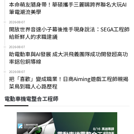
本命萌友隨身帶！華碩攜手三麗鷗跨界聯名大玩AI
筆電潮流美學
2026-08-07
開放世界音速小子幕後推手現身說法：SEGA工程師
給新鮮人的求職建議
2026-08-07
助電動車與AI發展 成大洪飛義團隊成功開發超高功
率鋁包銅導線
2026-08-07
把「喜歡」變成職業！日商Aiming遊戲工程師親揭
菜鳥到職人心路歷程
電動車機電整合工程師