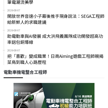
筆電潮流美學
2026-08-07
開放世界音速小子幕後推手現身說法：SEGA工程師
給新鮮人的求職建議
2026-08-07
助電動車與AI發展 成大洪飛義團隊成功開發超高功
率鋁包銅導線
2026-08-07
把「喜歡」變成職業！日商Aiming遊戲工程師親揭
菜鳥到職人心路歷程
電動車機電整合工程師