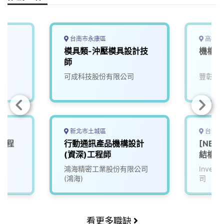
k
n
k
台南市永康區
高雄市
模具類-沖壓模具設計技
機構工
師
可成科技股份有限公司
豐彰國
新北市土城區
台北市
試工程
行動通訊產品機構設計
[NB/D
(資深)工程師
結構分
鴻海精密工業股份有限公司
Inve
(鴻海)
司
看更多職缺