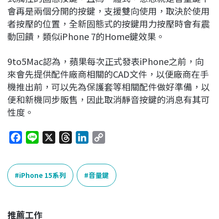
會再是兩個分開的按鍵，支援雙向使用，取決於使用
者按壓的位置，全新固態式的按鍵用力按壓時會有震
動回饋，類似iPhone 7的Home鍵效果。
9to5Mac認為，蘋果每次正式發表iPhone之前，向
來會先提供配件廠商相關的CAD文件，以便廠商在手
機推出前，可以先為保護套等相關配件做好準備，以
便和新機同步販售，因此取消靜音按鍵的消息有其可
性度。
F
L
X
T
L
C
a
i
h
i
o
c
n
r
n
p
e
e
e
k
y
iPhone 15系列
音量鍵
b
a
e
L
o
d
d
i
o
s
I
n
推薦工作