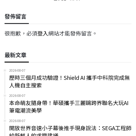
發佈留言
很抱歉，必須
登入
網站才能發佈留言。
最新文章
2026-08-07
歷時三個月成功驗證！Shield AI 攜手中科院完成無
人機自主搜索
2026-08-07
本命萌友隨身帶！華碩攜手三麗鷗跨界聯名大玩AI
筆電潮流美學
2026-08-07
開放世界音速小子幕後推手現身說法：SEGA工程師
給新鮮人的求職建議