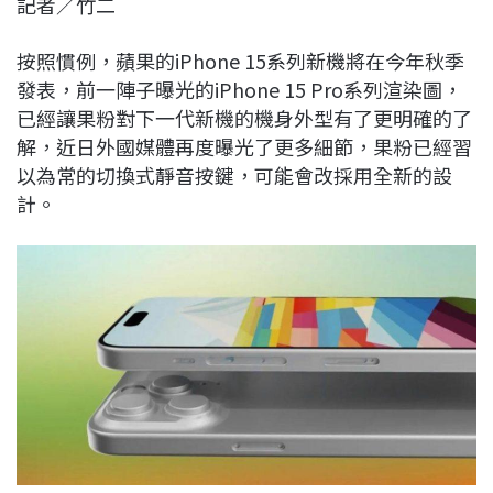
記者／竹二
c
n
r
n
p
e
e
e
k
y
按照慣例，蘋果的iPhone 15系列新機將在今年秋季
b
a
e
L
發表，前一陣子曝光的iPhone 15 Pro系列渲染圖，
o
d
d
i
已經讓果粉對下一代新機的機身外型有了更明確的了
o
s
I
n
解，近日外國媒體再度曝光了更多細節，果粉已經習
k
n
k
以為常的切換式靜音按鍵，可能會改採用全新的設
計。