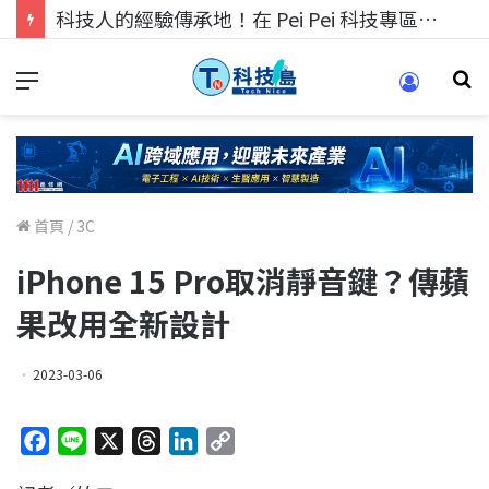
科技人的經驗傳承地！在 Pei Pei 科技專區，與學弟妹交流最硬核的技術
首頁
/
3C
iPhone 15 Pro取消靜音鍵？傳蘋
果改用全新設計
2023-03-06
F
L
X
T
L
C
a
i
h
i
o