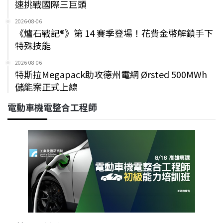
速挑戰國際三巨頭
2026-08-06
《爐石戰記®》第 14 賽季登場！花費金幣解鎖手下
特殊技能
2026-08-06
特斯拉Megapack助攻德州電網 Ørsted 500MWh
儲能案正式上線
電動車機電整合工程師