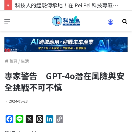
科技人找工作，就到TECH+ 科技專區!
首頁
/
生活
專家警告 GPT-4o潛在風險與安
全挑戰不可不慎
2024-05-28
F
L
X
T
L
C
a
i
h
i
o