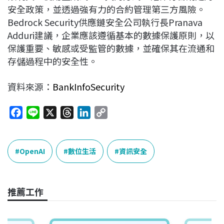
安全政策，並透過強有力的合約管理第三方風險。
Bedrock Security供應鏈安全公司執行長Pranava
Adduri建議，企業應該遵循基本的數據保護原則，以
保護重要、敏感或受監管的數據，並確保其在流通和
存儲過程中的安全性。
資料來源：
BankInfoSecurity
F
L
X
T
L
C
a
i
h
i
o
c
n
r
n
p
e
e
e
k
y
OpenAI
數位生活
資訊安全
b
a
e
L
o
d
d
i
o
s
I
n
推薦工作
k
n
k