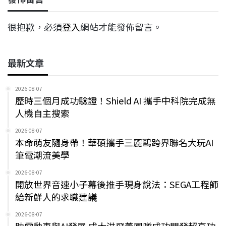
很抱歉，必須
登入
網站才能發佈留言。
最新文章
2026-08-07
歷時三個月成功驗證！Shield AI 攜手中科院完成無
人機自主搜索
2026-08-07
本命萌友隨身帶！華碩攜手三麗鷗跨界聯名大玩AI
筆電潮流美學
2026-08-07
開放世界音速小子幕後推手現身說法：SEGA工程師
給新鮮人的求職建議
2026-08-07
助電動車與AI發展 成大洪飛義團隊成功開發超高功