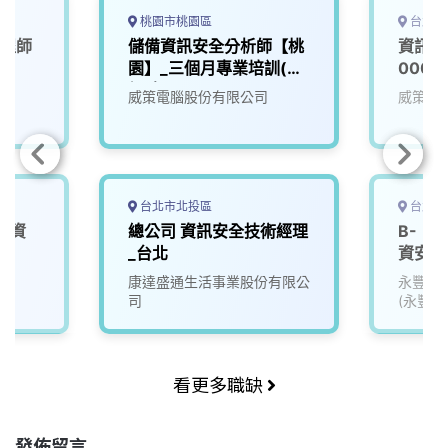
桃園市桃園區
台北市
工程師
儲備資訊安全分析師【桃
資訊安
園】_三個月專業培訓(無
0000
經驗可)
威策電腦股份有限公司
威策電
台北市北投區
台北市
車資
總公司 資訊安全技術經理
B-《
0)
_台北
資安實
院
康達盛通生活事業股份有限公
永豐金
司
(永豐銀
金租賃)
看更多職缺
發佈留言