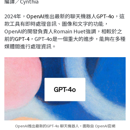
編譯／Cynthia
c
n
r
n
p
e
e
e
k
y
2024年，
OpenAI
推出最新的聊天機器人
GPT-4o
，這
b
a
e
L
款工具有即時處理音訊、圖像和文字的功能，
o
d
d
i
OpenAI的開發負責人Romain Huet強調，相較於之
o
s
I
n
前的
GPT-4
，GPT-4o是一個重大的進步，能夠在多種
k
n
k
媒體間進行處理資訊。
OpenAI推出最新的GPT-4o 聊天機器人。圖取自 OpenAI官網