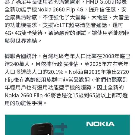
為了滿足年長使用者的溝通需求，HMD Global發表
c
n
r
n
p
全新功能手機Nokia 2660 Flip 4G，提升信任感、安
e
e
e
k
y
全感與清晰感，不僅強化了大螢幕、大電量、大音量
b
a
e
L
的功能機需求，支援VoLTE超高清語音通話，還可
o
d
d
i
4G+4G雙卡雙待，通過嚴密的測試，讓使用者能夠輕
o
s
I
n
鬆與世界連結。
k
n
k
據聯合國統計，台灣地區老年人口比率在2008年底已
達240萬人，且依據行政院推估，至2025年左右老年
人口將達總人口的20.1%。Nokia自2019年堆出2720
Flip後在高齡使用族群中非常受歡迎，他們也觀察到
年輕用戶也有選用功能型手機的趨勢，因此全新的
Nokia 2660 Flip 4G將會是從15歲到65歲以上都可選
用的功能性手機。