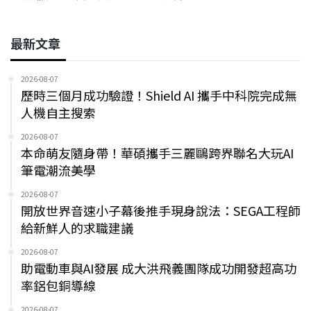
最新文章
2026-08-07
歷時三個月成功驗證！Shield AI 攜手中科院完成無
人機自主搜索
2026-08-07
本命萌友隨身帶！華碩攜手三麗鷗跨界聯名大玩AI
筆電潮流美學
2026-08-07
開放世界音速小子幕後推手現身說法：SEGA工程師
給新鮮人的求職建議
2026-08-07
助電動車與AI發展 成大洪飛義團隊成功開發超高功
率鋁包銅導線
2026-08-07