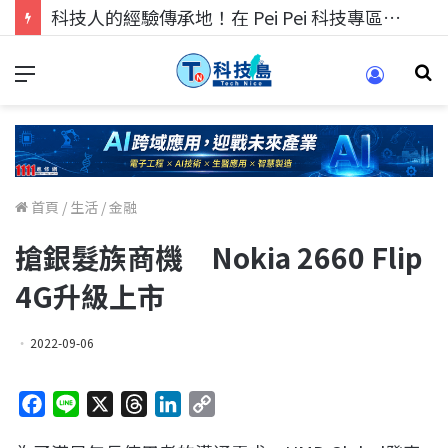
科技人的經驗傳承地！在 Pei Pei 科技專區，與學弟妹交流最硬核的技術
首頁
/
生活
/
金融
搶銀髮族商機 Nokia 2660 Flip
4G升級上市
2022-09-06
F
L
X
T
L
C
a
i
h
i
o