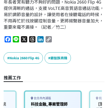
年長者常有聽力不夠好的問題，Nokia 2660 Flip 4G
提供清晰的通話，支援 VoLTE高音質語音通話功能，
易於調節音量的設計，讓使用者在接聽電話的時候，
不用再忙於找按鍵控制音量，更將揚聲器音量加大，
重要來電不漏接。（記者／竹二）
F
L
X
T
L
C
a
i
h
i
o
c
n
r
n
p
e
e
e
k
y
Nokia 2660 Flip 4G
銀髮族商機
b
a
e
L
o
d
d
i
o
s
I
n
推薦工作
k
n
k
台北市內湖區
桃園市
系統
科技金融_專案管理師
【製程