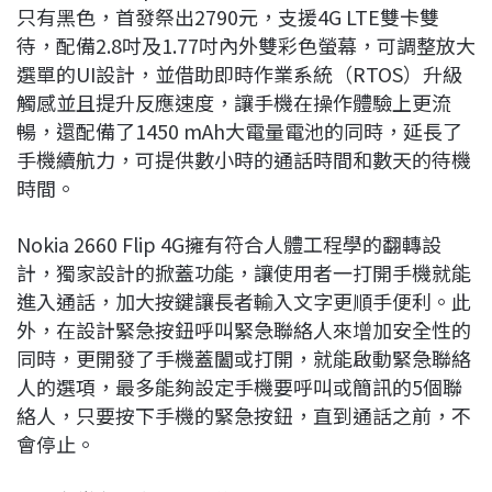
只有黑色，首發祭出2790元，支援4G LTE雙卡雙
待，配備2.8吋及1.77吋內外雙彩色螢幕，可調整放大
選單的UI設計，並借助即時作業系統（RTOS）升級
觸感並且提升反應速度，讓手機在操作體驗上更流
暢，還配備了1450 mAh大電量電池的同時，延長了
手機續航力，可提供數小時的通話時間和數天的待機
時間。
Nokia 2660 Flip 4G擁有符合人體工程學的翻轉設
計，獨家設計的掀蓋功能，讓使用者一打開手機就能
進入通話，加大按鍵讓長者輸入文字更順手便利。此
外，在設計緊急按鈕呼叫緊急聯絡人來增加安全性的
同時，更開發了手機蓋闔或打開，就能啟動緊急聯絡
人的選項，最多能夠設定手機要呼叫或簡訊的5個聯
絡人，只要按下手機的緊急按鈕，直到通話之前，不
會停止。